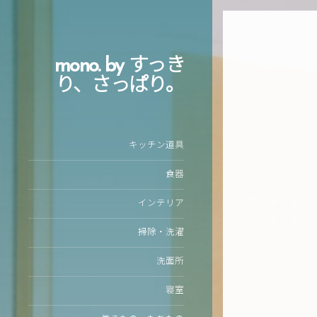
mono. by すっき
り、さっぱり。
キッチン道具
食器
インテリア
掃除・洗濯
洗面所
寝室